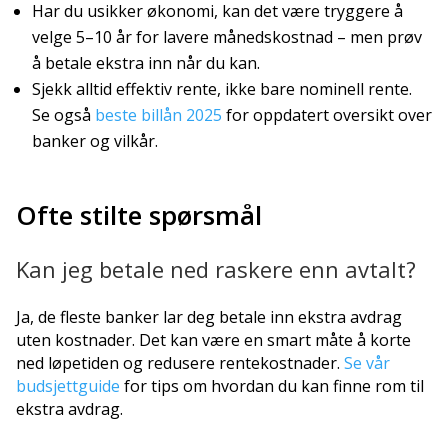
Har du usikker økonomi, kan det være tryggere å
velge 5–10 år for lavere månedskostnad – men prøv
å betale ekstra inn når du kan.
Sjekk alltid effektiv rente, ikke bare nominell rente.
Se også
beste billån 2025
for oppdatert oversikt over
banker og vilkår.
Ofte stilte spørsmål
Kan jeg betale ned raskere enn avtalt?
Ja, de fleste banker lar deg betale inn ekstra avdrag
uten kostnader. Det kan være en smart måte å korte
ned løpetiden og redusere rentekostnader.
Se vår
budsjettguide
for tips om hvordan du kan finne rom til
ekstra avdrag.